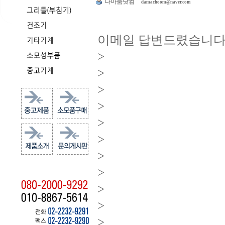
다마춤닷컴
damachoom@naver.com
이메일 답변드렸습니
>
>
>
>
>
>
>
>
>
>
>